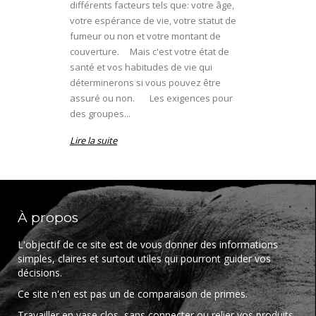
différents facteurs tels que: votre âge,
votre espérance de vie, votre statut de
fumeur ou non et votre montant de
couverture. Mais c'est votre état de
santé et vos habitudes de vie qui
déterminerons si vous pouvez être
assuré ou non. Les exigences pour
des groupes...
Lire la suite
À propos
L'objectif de ce site est de vous donner des informations
simples, claires et surtout utiles qui pourront guider vos
décisions.
Ce site n'en est pas un de comparaison de primes.
Travailler en vase clos, sans connecter ou relier vos produits