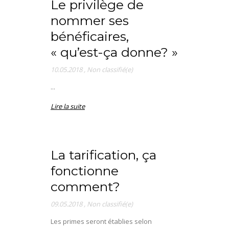
Le privilège de
nommer ses
bénéficaires,
« qu’est-ça donne? »
10.05.2018
,
Non classifié(e)
...
Lire la suite
La tarification, ça
fonctionne
comment?
09.05.2018
,
Non classifié(e)
Les primes seront établies selon